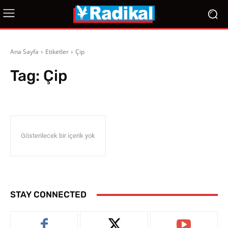
Ana Sayfa
Etiketler
Çip
Tag:
Çip
Gösterilecek bir içerik yok
STAY CONNECTED