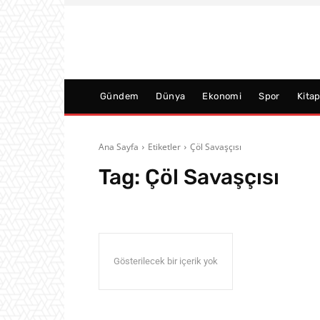
Gündem
Dünya
Ekonomi
Spor
Kita
Ana Sayfa
Etiketler
Çöl Savaşçısı
Tag:
Çöl Savaşçısı
Gösterilecek bir içerik yok