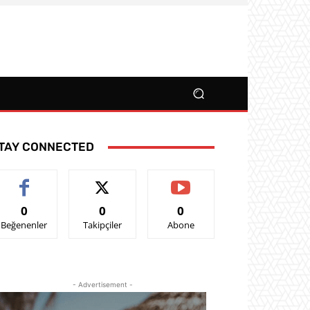
TAY CONNECTED
0
0
0
Beğenenler
Takipçiler
Abone
- Advertisement -