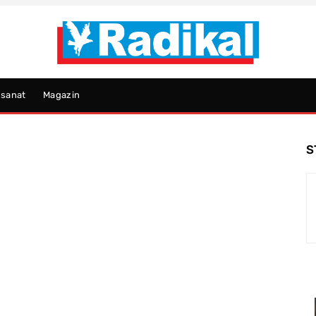
psanat
Magazin
S