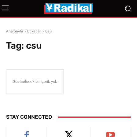
Ana Sayfa
Etiketler
Csu
Tag:
csu
Gösterilecek bir içerik yok
STAY CONNECTED