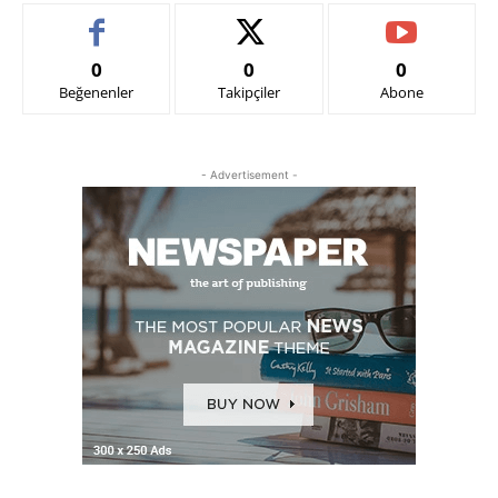
0
0
0
Beğenenler
Takipçiler
Abone
- Advertisement -