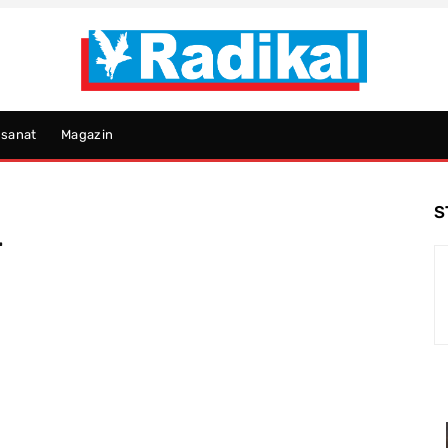
psanat
Magazin
S
r