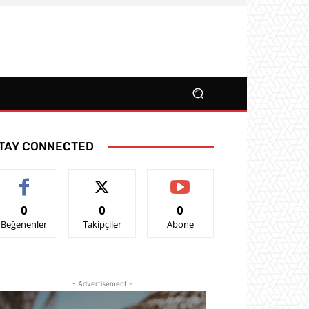
TAY CONNECTED
0
0
0
Beğenenler
Takipçiler
Abone
- Advertisement -