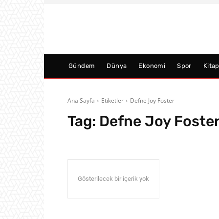
Gündem
Dünya
Ekonomi
Spor
Kita
Ana Sayfa
Etiketler
Defne Joy Foster
Tag:
Defne Joy Foste
Gösterilecek bir içerik yok