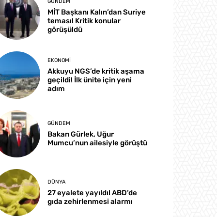
GÜNDEM
MİT Başkanı Kalın’dan Suriye
teması! Kritik konular
görüşüldü
EKONOMI
Akkuyu NGS’de kritik aşama
geçildi! İlk ünite için yeni
adım
GÜNDEM
Bakan Gürlek, Uğur
Mumcu’nun ailesiyle görüştü
DÜNYA
27 eyalete yayıldı! ABD’de
gıda zehirlenmesi alarmı