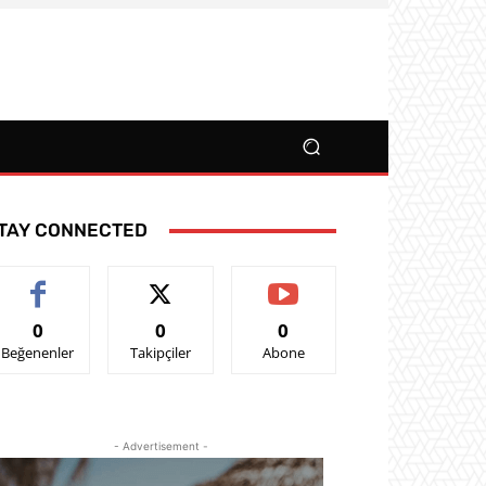
TAY CONNECTED
0
0
0
Beğenenler
Takipçiler
Abone
- Advertisement -