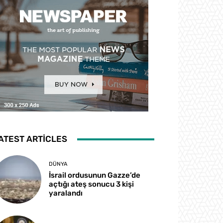
ATEST ARTICLES
DÜNYA
İsrail ordusunun Gazze’de
açtığı ateş sonucu 3 kişi
yaralandı