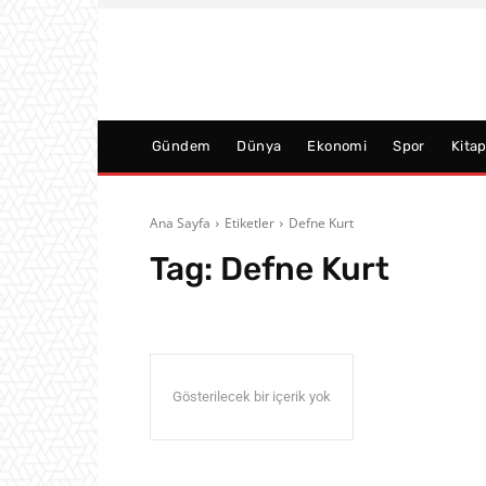
Gündem
Dünya
Ekonomi
Spor
Kita
Ana Sayfa
Etiketler
Defne Kurt
Tag:
Defne Kurt
Gösterilecek bir içerik yok