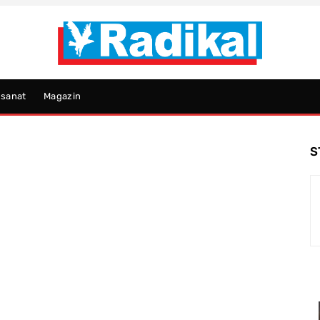
psanat
Magazin
S