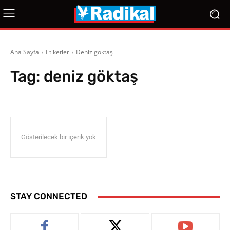
Ana Sayfa
Etiketler
Deniz göktaş
Tag:
deniz göktaş
Gösterilecek bir içerik yok
STAY CONNECTED