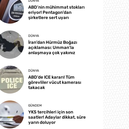
DÜNYA
ABD’nin mühimmat stokları
eriyor! Pentagon’dan
şirketlere sert uyarı
DÜNYA
İran’dan Hürmüz Boğazı
açıklaması: Umman’la
anlaşmaya çok yakınız
DÜNYA
ABD’de ICE kararı! Tüm
görevliler vücut kamerası
takacak
GÜNDEM
YKS tercihleri için son
saatler! Adaylar dikkat, süre
yarın doluyor