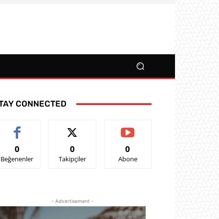
TAY CONNECTED
0
0
0
Beğenenler
Takipçiler
Abone
- Advertisement -