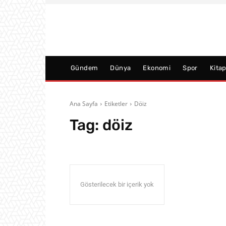
Gündem
Dünya
Ekonomi
Spor
Kita
Ana Sayfa
Etiketler
Döiz
Tag:
döiz
Gösterilecek bir içerik yok