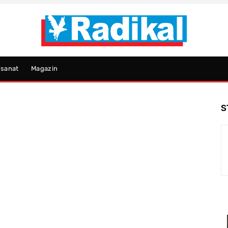
psanat
Magazin
S