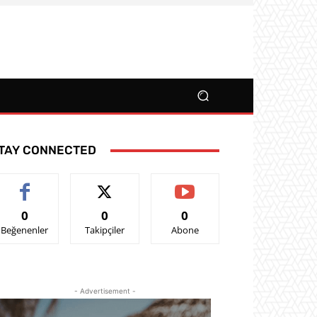
TAY CONNECTED
0
0
0
Beğenenler
Takipçiler
Abone
- Advertisement -