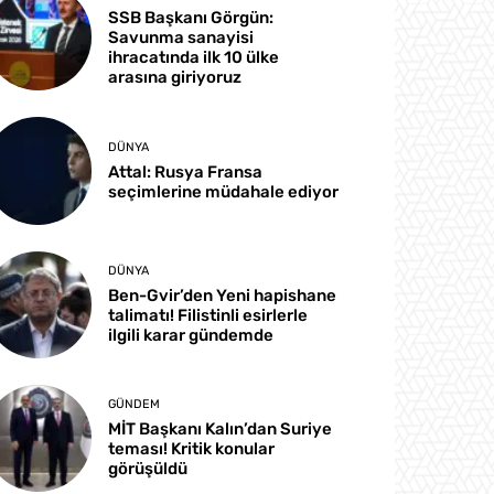
SSB Başkanı Görgün:
Savunma sanayisi
ihracatında ilk 10 ülke
arasına giriyoruz
DÜNYA
Attal: Rusya Fransa
seçimlerine müdahale ediyor
DÜNYA
Ben-Gvir’den Yeni hapishane
talimatı! Filistinli esirlerle
ilgili karar gündemde
GÜNDEM
MİT Başkanı Kalın’dan Suriye
teması! Kritik konular
görüşüldü