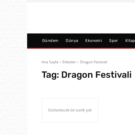
Gündem
Dünya
Ekonomi
Spor
Kita
Ana Sayfa
Etiketler
Dragon Festivali
Tag:
Dragon Festivali
Gösterilecek bir içerik yok