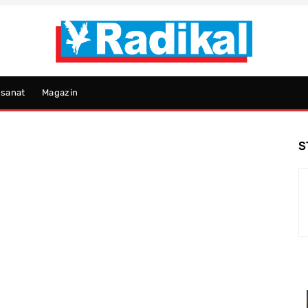
psanat
Magazin
S