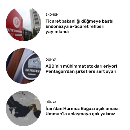
EKONOMI
Ticaret bakanlığı düğmeye bastı!
Endonezya e-ticaret rehberi
yayımlandı
DÜNYA
ABD’nin mühimmat stokları eriyor!
Pentagon’dan şirketlere sert uyarı
DÜNYA
İran’dan Hürmüz Boğazı açıklaması:
Umman’la anlaşmaya çok yakınız