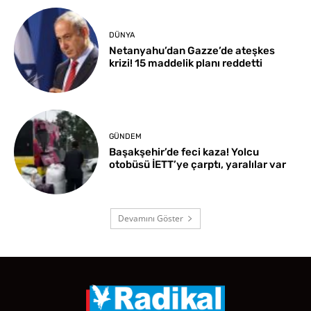
DÜNYA
Netanyahu’dan Gazze’de ateşkes
krizi! 15 maddelik planı reddetti
GÜNDEM
Başakşehir’de feci kaza! Yolcu
otobüsü İETT’ye çarptı, yaralılar var
Devamını Göster