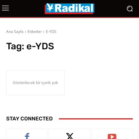
Ana Sayfa
Etiketler
E-YDS
Tag:
e-YDS
Gösterilecek bir içerik yok
STAY CONNECTED