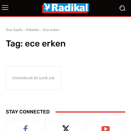
Ana Sayfa
Etiketler
Ece erken
Tag:
ece erken
Gösterilecek bir içerik yok
STAY CONNECTED