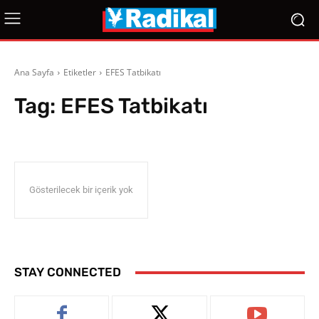
Ana Sayfa
Etiketler
EFES Tatbikatı
Tag:
EFES Tatbikatı
Gösterilecek bir içerik yok
STAY CONNECTED