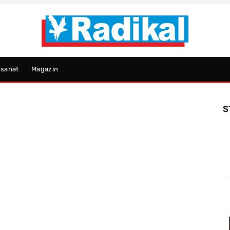
psanat
Magazin
S