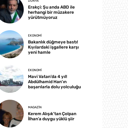
DÜNYA
Erakçi: Şu anda ABD ile
herhangi bir müzakere
yürütmüyoruz
EKONOMI
Bakanlık düğmeye bastı!
Kıyılardaki işgallere karşı
yeni hamle
EKONOMI
Mavi Vatan’da 4 yıl!
Abdülhamid Han’ın
başarılarla dolu yolculuğu
MAGAZIN
Kerem Alışık’tan Çolpan
İlhan’a duygu yüklü şiir