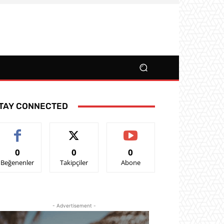
TAY CONNECTED
0
0
0
Beğenenler
Takipçiler
Abone
- Advertisement -