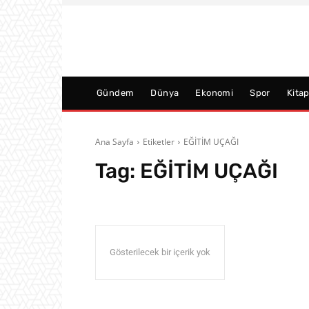
Gündem
Dünya
Ekonomi
Spor
Kita
Ana Sayfa
Etiketler
EĞİTİM UÇAĞI
Tag:
EĞİTİM UÇAĞI
Gösterilecek bir içerik yok