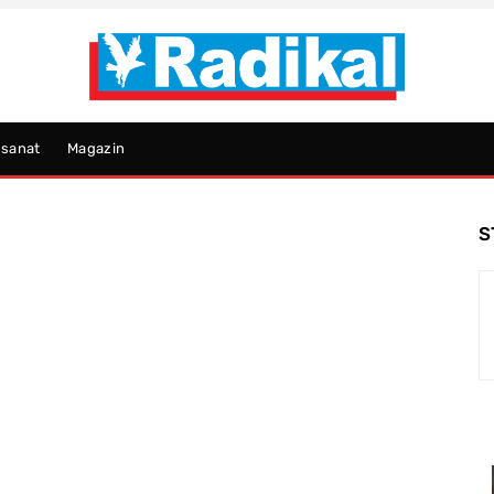
psanat
Magazin
S