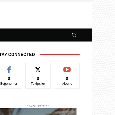
TAY CONNECTED
0
0
0
Beğenenler
Takipçiler
Abone
- Advertisement -