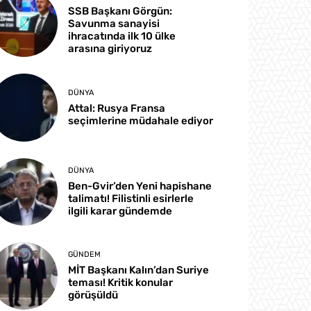
SSB Başkanı Görgün:
Savunma sanayisi
ihracatında ilk 10 ülke
arasına giriyoruz
DÜNYA
Attal: Rusya Fransa
seçimlerine müdahale ediyor
DÜNYA
Ben-Gvir’den Yeni hapishane
talimatı! Filistinli esirlerle
ilgili karar gündemde
GÜNDEM
MİT Başkanı Kalın’dan Suriye
teması! Kritik konular
görüşüldü