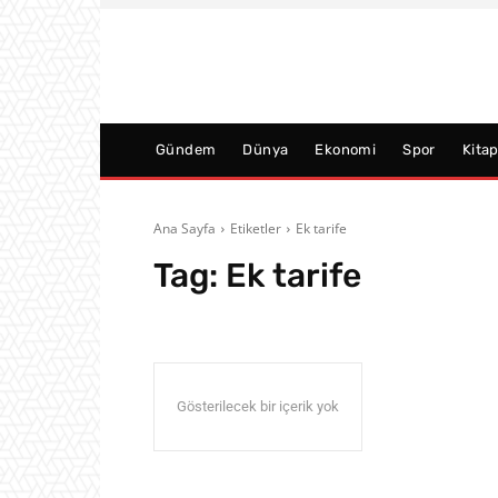
Gündem
Dünya
Ekonomi
Spor
Kita
Ana Sayfa
Etiketler
Ek tarife
Tag:
Ek tarife
Gösterilecek bir içerik yok