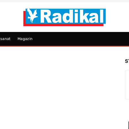
psanat
Magazin
S