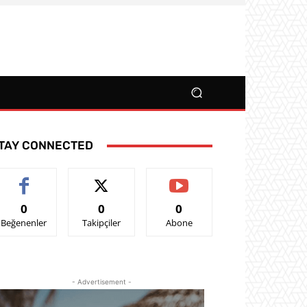
TAY CONNECTED
0
0
0
Beğenenler
Takipçiler
Abone
- Advertisement -