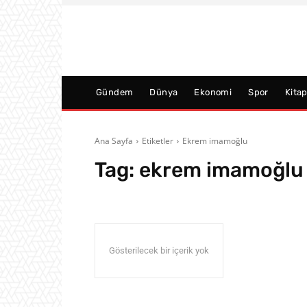
Gündem
Dünya
Ekonomi
Spor
Kita
Ana Sayfa
Etiketler
Ekrem imamoğlu
Tag:
ekrem imamoğlu
Gösterilecek bir içerik yok