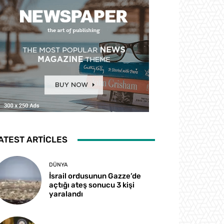
ATEST ARTICLES
DÜNYA
İsrail ordusunun Gazze’de
açtığı ateş sonucu 3 kişi
yaralandı