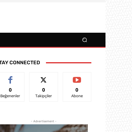
TAY CONNECTED
0
0
0
Beğenenler
Takipçiler
Abone
- Advertisement -