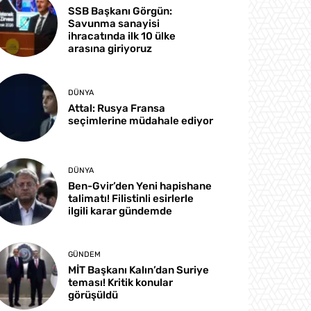
SSB Başkanı Görgün:
Savunma sanayisi
ihracatında ilk 10 ülke
arasına giriyoruz
DÜNYA
Attal: Rusya Fransa
seçimlerine müdahale ediyor
DÜNYA
Ben-Gvir’den Yeni hapishane
talimatı! Filistinli esirlerle
ilgili karar gündemde
GÜNDEM
MİT Başkanı Kalın’dan Suriye
teması! Kritik konular
görüşüldü