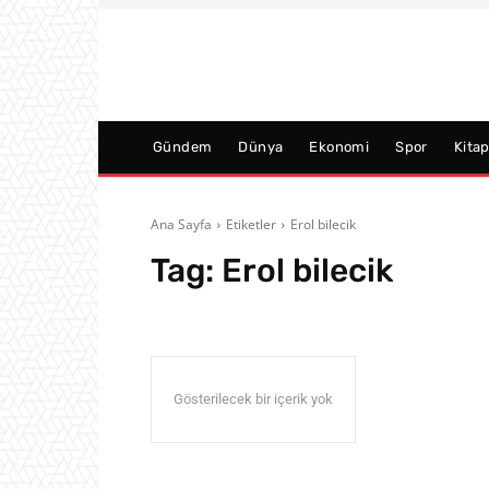
Gündem
Dünya
Ekonomi
Spor
Kita
Ana Sayfa
Etiketler
Erol bilecik
Tag:
Erol bilecik
Gösterilecek bir içerik yok