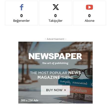
0
0
0
Beğenenler
Takipçiler
Abone
- Advertisement -