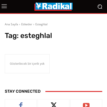
Ana Sayfa
Etiketler
Esteghlal
Tag:
esteghlal
Gösterilecek bir içerik yok
STAY CONNECTED