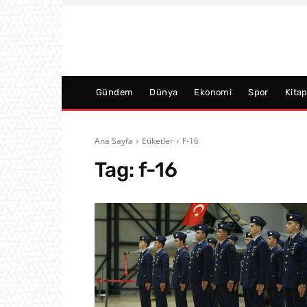
Gündem
Dünya
Ekonomi
Spor
Kita
Ana Sayfa
Etiketler
F-16
Tag:
f-16