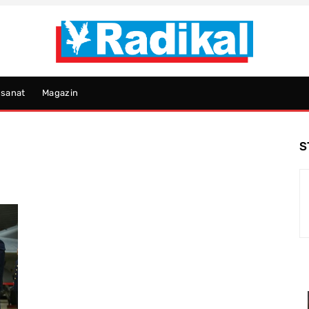
psanat
Magazin
S