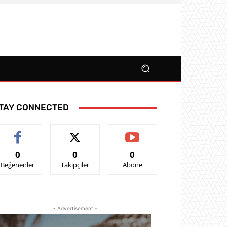
TAY CONNECTED
0
0
0
Beğenenler
Takipçiler
Abone
- Advertisement -