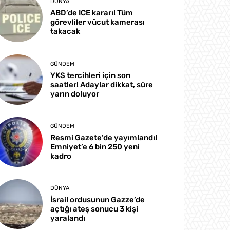
DÜNYA
ABD’de ICE kararı! Tüm
görevliler vücut kamerası
takacak
GÜNDEM
YKS tercihleri için son
saatler! Adaylar dikkat, süre
yarın doluyor
GÜNDEM
Resmi Gazete’de yayımlandı!
Emniyet’e 6 bin 250 yeni
kadro
DÜNYA
İsrail ordusunun Gazze’de
açtığı ateş sonucu 3 kişi
yaralandı