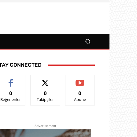
TAY CONNECTED
0
0
0
Beğenenler
Takipçiler
Abone
- Advertisement -