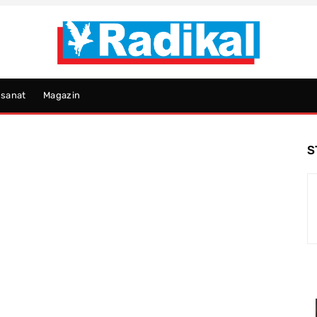
psanat
Magazin
S