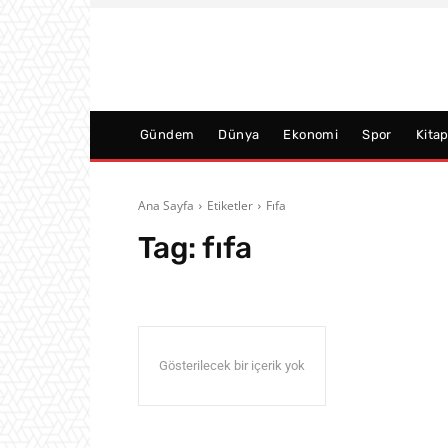
Gündem
Dünya
Ekonomi
Spor
Kita
Ana Sayfa
Etiketler
Fıfa
Tag:
fıfa
Gösterilecek bir içerik yok