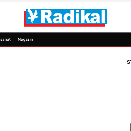
psanat
Magazin
S