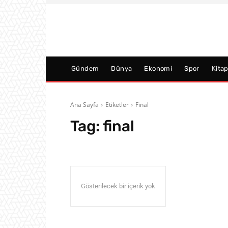
Gündem
Dünya
Ekonomi
Spor
Kita
Ana Sayfa
Etiketler
Final
Tag:
final
Gösterilecek bir içerik yok