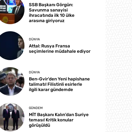
SSB Başkanı Görgün:
Savunma sanayisi
ihracatında ilk 10 ülke
arasına giriyoruz
DÜNYA
Attal: Rusya Fransa
seçimlerine müdahale ediyor
DÜNYA
Ben-Gvir’den Yeni hapishane
talimatı! Filistinli esirlerle
ilgili karar gündemde
GÜNDEM
MİT Başkanı Kalın’dan Suriye
teması! Kritik konular
görüşüldü