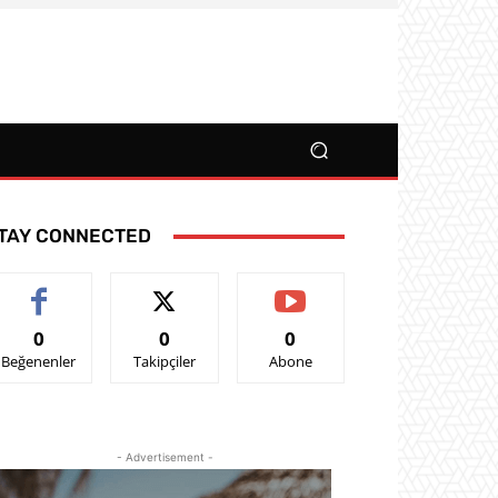
TAY CONNECTED
0
0
0
Beğenenler
Takipçiler
Abone
- Advertisement -