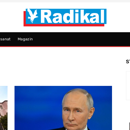
psanat
Magazin
S