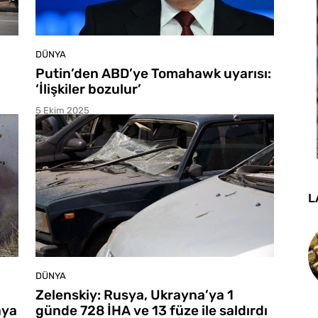
DÜNYA
Putin’den ABD’ye Tomahawk uyarısı:
‘İlişkiler bozulur’
5 Ekim 2025
L
DÜNYA
Zelenskiy: Rusya, Ukrayna’ya 1
aya
günde 728 İHA ve 13 füze ile saldırdı