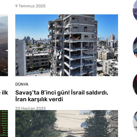
9 Temmuz 2025
DÜNYA
 ilk
Savaş’ta 8’inci gün! İsrail saldırdı,
İran karşılık verdi
20 Haziran 2025