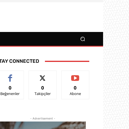
TAY CONNECTED
0
0
0
Beğenenler
Takipçiler
Abone
- Advertisement -