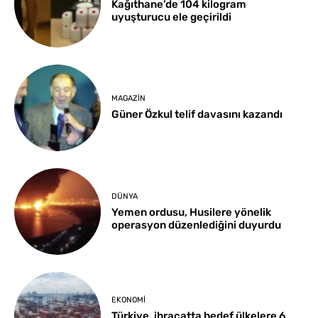
Kağıthane’de 104 kilogram
uyuşturucu ele geçirildi
MAGAZIN
Güner Özkul telif davasını kazandı
DÜNYA
Yemen ordusu, Husilere yönelik
operasyon düzenlediğini duyurdu
EKONOMI
Türkiye, ihracatta hedef ülkelere 6