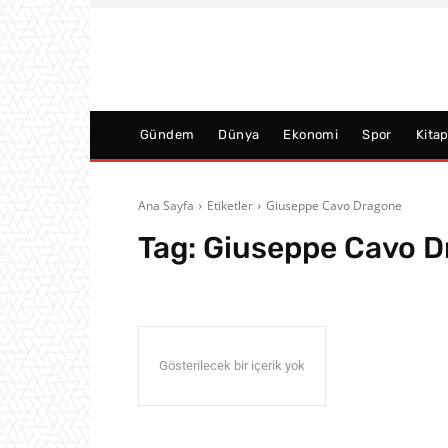
Gündem
Dünya
Ekonomi
Spor
Kita
Ana Sayfa
Etiketler
Giuseppe Cavo Dragone
Tag:
Giuseppe Cavo D
Gösterilecek bir içerik yok