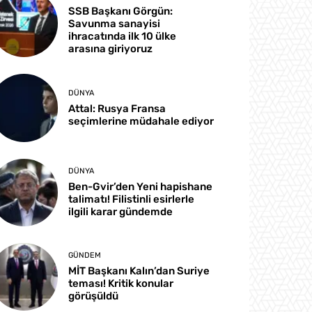
SSB Başkanı Görgün:
Savunma sanayisi
ihracatında ilk 10 ülke
arasına giriyoruz
DÜNYA
Attal: Rusya Fransa
seçimlerine müdahale ediyor
DÜNYA
Ben-Gvir’den Yeni hapishane
talimatı! Filistinli esirlerle
ilgili karar gündemde
GÜNDEM
MİT Başkanı Kalın’dan Suriye
teması! Kritik konular
görüşüldü