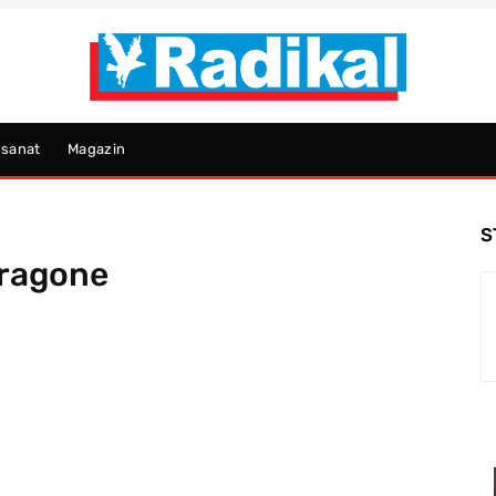
psanat
Magazin
S
ragone