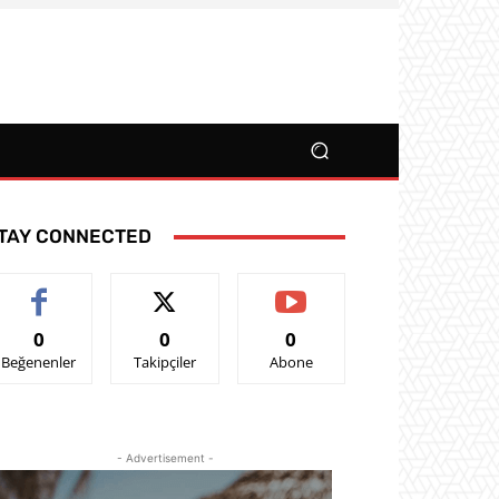
TAY CONNECTED
0
0
0
Beğenenler
Takipçiler
Abone
- Advertisement -