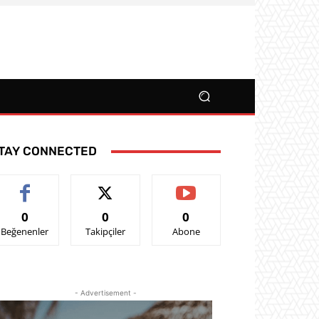
TAY CONNECTED
0
0
0
Beğenenler
Takipçiler
Abone
- Advertisement -