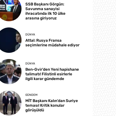
SSB Başkanı Görgün:
Savunma sanayisi
ihracatında ilk 10 ülke
arasına giriyoruz
DÜNYA
Attal: Rusya Fransa
seçimlerine müdahale ediyor
DÜNYA
Ben-Gvir’den Yeni hapishane
talimatı! Filistinli esirlerle
ilgili karar gündemde
GÜNDEM
MİT Başkanı Kalın’dan Suriye
teması! Kritik konular
görüşüldü