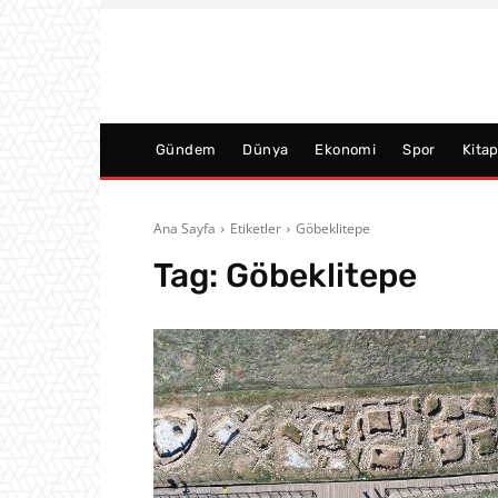
Gündem
Dünya
Ekonomi
Spor
Kita
Ana Sayfa
Etiketler
Göbeklitepe
Tag:
Göbeklitepe