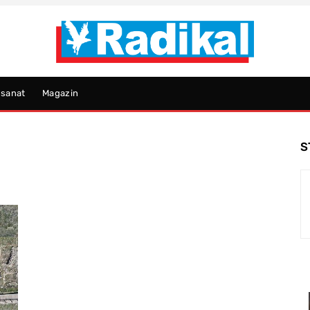
psanat
Magazin
S