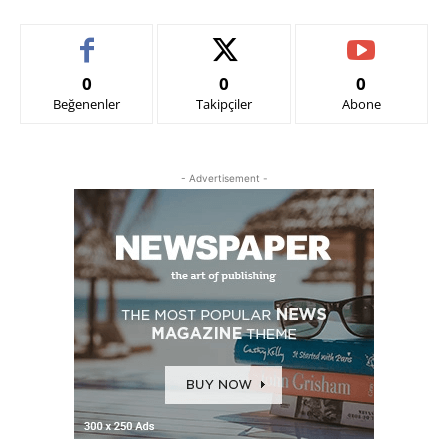
0
0
0
Beğenenler
Takipçiler
Abone
- Advertisement -