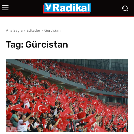
Ana Sayfa
Etiketler
Gürcistan
Tag:
Gürcistan