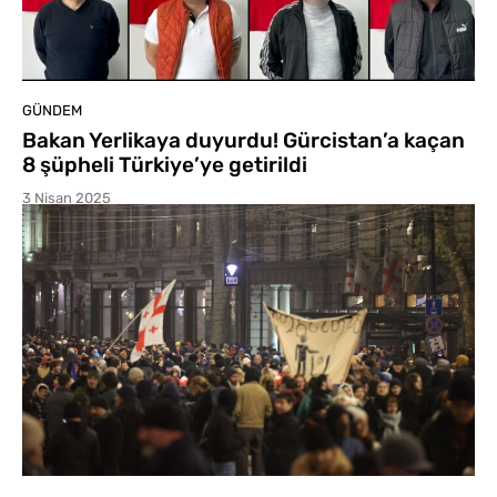
GÜNDEM
Bakan Yerlikaya duyurdu! Gürcistan’a kaçan
8 şüpheli Türkiye’ye getirildi
3 Nisan 2025