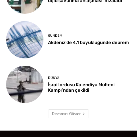
üçlü savunma anlaşması imzaladı
GÜNDEM
Akdeniz’de 4,1 büyüklüğünde deprem
DÜNYA
İsrail ordusu Kalendiya Mülteci
Kampı’ndan çekildi
Devamını Göster