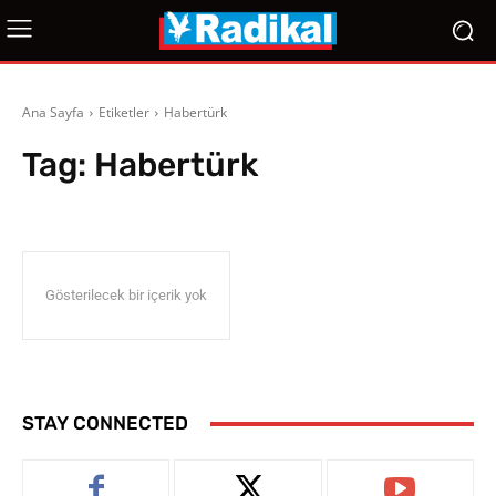
Ana Sayfa
Etiketler
Habertürk
Tag:
Habertürk
Gösterilecek bir içerik yok
STAY CONNECTED