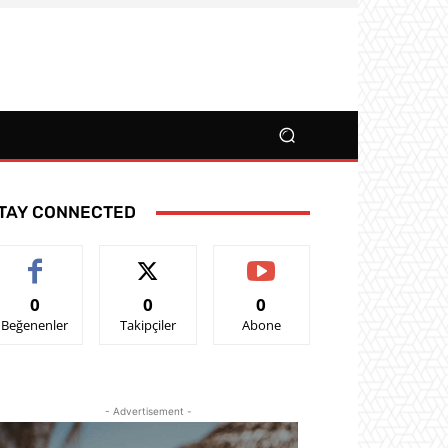
TAY CONNECTED
0
0
0
Beğenenler
Takipçiler
Abone
- Advertisement -