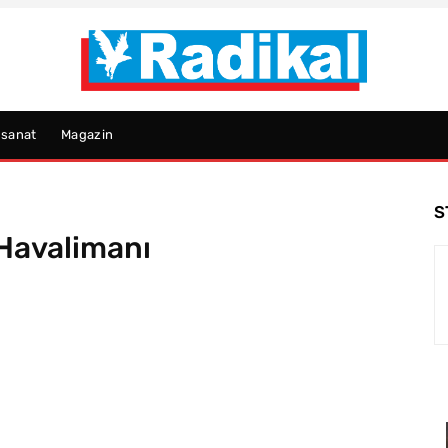
psanat
Magazin
S
 Havalimanı