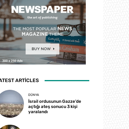
ATEST ARTICLES
DÜNYA
İsrail ordusunun Gazze’de
açtığı ateş sonucu 3 kişi
yaralandı