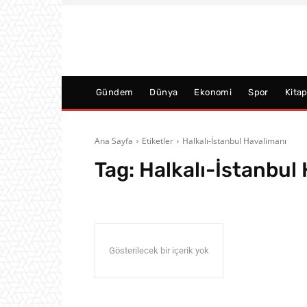
Gündem
Dünya
Ekonomi
Spor
Kita
Ana Sayfa
Etiketler
Halkalı-İstanbul Havalimanı
Tag:
Halkalı-İstanbul
Gösterilecek bir içerik yok