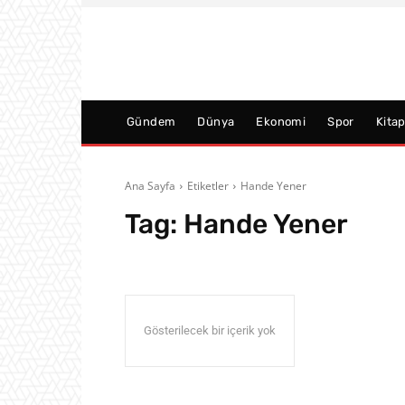
Gündem
Dünya
Ekonomi
Spor
Kita
Ana Sayfa
Etiketler
Hande Yener
Tag:
Hande Yener
Gösterilecek bir içerik yok