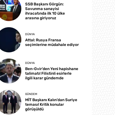
SSB Başkanı Görgün:
Savunma sanayisi
ihracatında ilk 10 ülke
arasına giriyoruz
DÜNYA
Attal: Rusya Fransa
seçimlerine müdahale ediyor
DÜNYA
Ben-Gvir’den Yeni hapishane
talimatı! Filistinli esirlerle
ilgili karar gündemde
GÜNDEM
MİT Başkanı Kalın’dan Suriye
teması! Kritik konular
görüşüldü