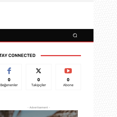
TAY CONNECTED
0
0
0
Beğenenler
Takipçiler
Abone
- Advertisement -