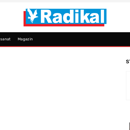
psanat
Magazin
S