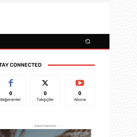
TAY CONNECTED
0
0
0
Beğenenler
Takipçiler
Abone
- Advertisement -