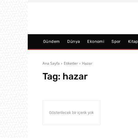
Gündem
Dünya
Ekonomi
Spor
Kita
Ana Sayfa
Etiketler
Hazar
Tag:
hazar
Gösterilecek bir içerik yok