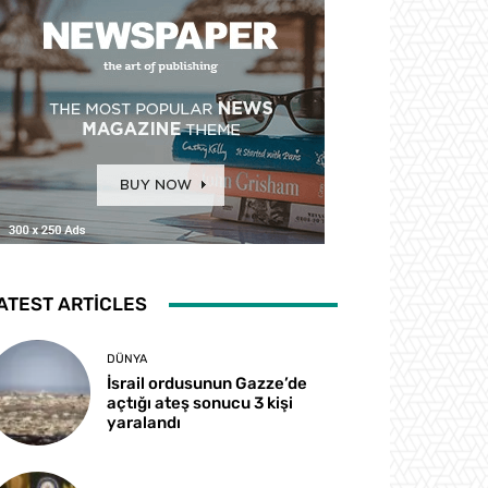
ATEST ARTICLES
DÜNYA
İsrail ordusunun Gazze’de
açtığı ateş sonucu 3 kişi
yaralandı