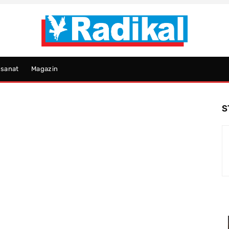
psanat
Magazin
S