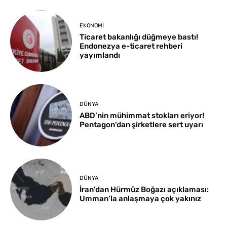
EKONOMI
Ticaret bakanlığı düğmeye bastı!
Endonezya e-ticaret rehberi
yayımlandı
DÜNYA
ABD’nin mühimmat stokları eriyor!
Pentagon’dan şirketlere sert uyarı
DÜNYA
İran’dan Hürmüz Boğazı açıklaması:
Umman’la anlaşmaya çok yakınız