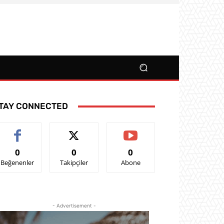
TAY CONNECTED
0
0
0
Beğenenler
Takipçiler
Abone
- Advertisement -