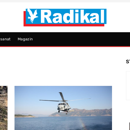
psanat
Magazin
S