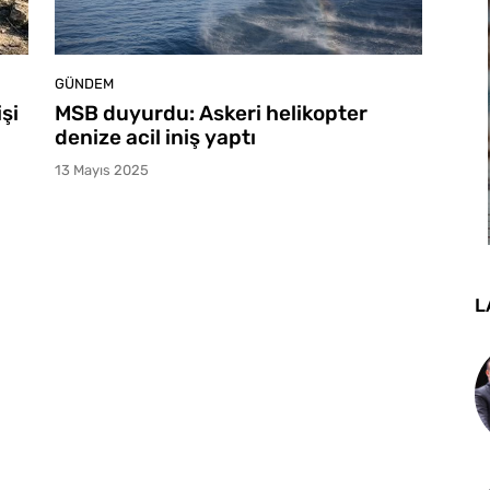
GÜNDEM
şi
MSB duyurdu: Askeri helikopter
denize acil iniş yaptı
13 Mayıs 2025
L