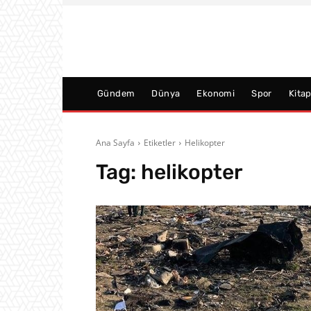
Gündem
Dünya
Ekonomi
Spor
Kita
Ana Sayfa
Etiketler
Helikopter
Tag:
helikopter