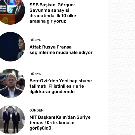
SSB Başkanı Görgün:
Savunma sanayisi
ihracatında ilk 10 ülke
arasına giriyoruz
DÜNYA
Attal: Rusya Fransa
seçimlerine müdahale ediyor
DÜNYA
Ben-Gvir’den Yeni hapishane
talimatı! Filistinli esirlerle
ilgili karar gündemde
GÜNDEM
MİT Başkanı Kalın’dan Suriye
teması! Kritik konular
görüşüldü