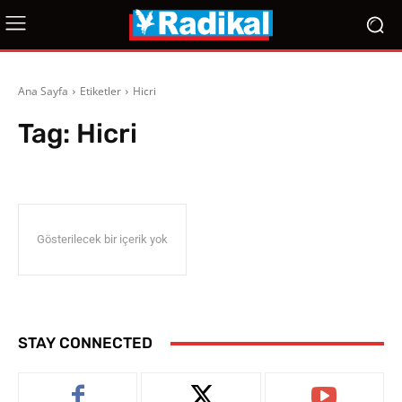
Ana Sayfa
Etiketler
Hicri
Tag:
Hicri
Gösterilecek bir içerik yok
STAY CONNECTED