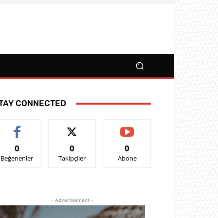
TAY CONNECTED
0
0
0
Beğenenler
Takipçiler
Abone
- Advertisement -