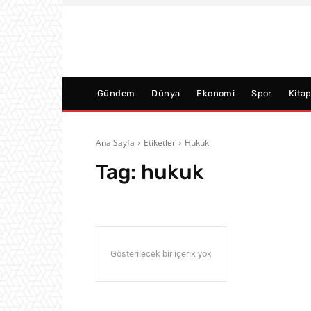
Gündem
Dünya
Ekonomi
Spor
Kita
Ana Sayfa
Etiketler
Hukuk
Tag:
hukuk
Gösterilecek bir içerik yok