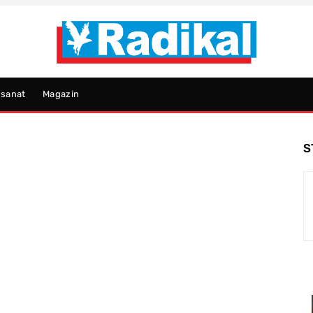
psanat
Magazin
S