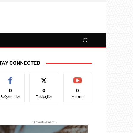
TAY CONNECTED
0
0
0
Beğenenler
Takipçiler
Abone
- Advertisement -