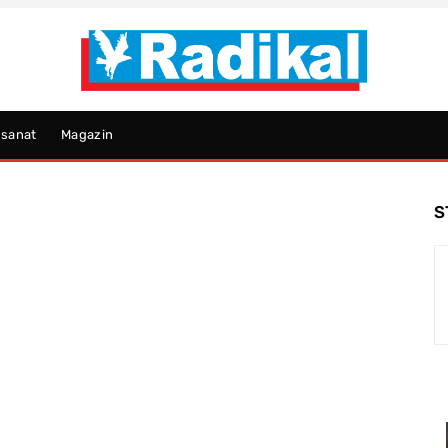
psanat
Magazin
S