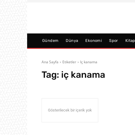
Gündem
Dünya
Ekonomi
Spor
Kita
Ana Sayfa
Etiketler
Iç kanama
Tag:
iç kanama
Gösterilecek bir içerik yok