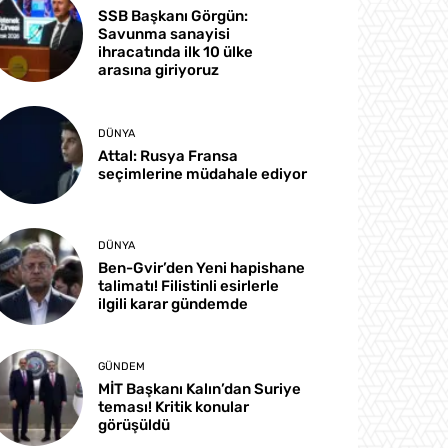
SSB Başkanı Görgün:
Savunma sanayisi
ihracatında ilk 10 ülke
arasına giriyoruz
DÜNYA
Attal: Rusya Fransa
seçimlerine müdahale ediyor
DÜNYA
Ben-Gvir’den Yeni hapishane
talimatı! Filistinli esirlerle
ilgili karar gündemde
GÜNDEM
MİT Başkanı Kalın’dan Suriye
teması! Kritik konular
görüşüldü