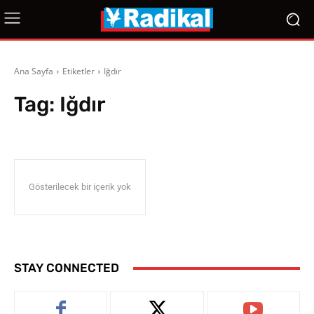
Ana Sayfa
Etiketler
Iğdır
Tag:
Iğdır
Gösterilecek bir içerik yok
STAY CONNECTED