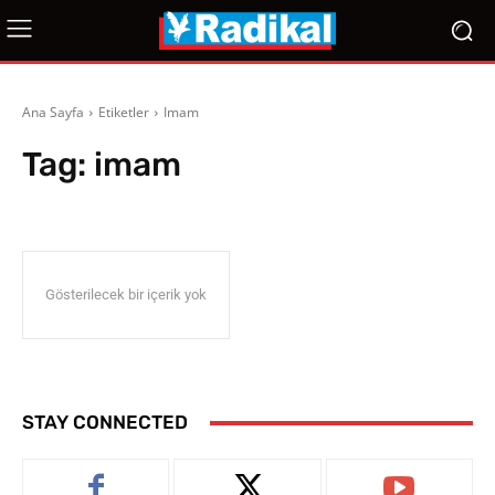
Ana Sayfa
Etiketler
Imam
Tag:
imam
Gösterilecek bir içerik yok
STAY CONNECTED