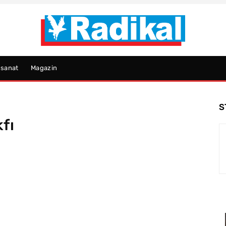
psanat
Magazin
S
fı