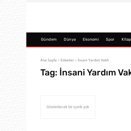
Gündem
Dünya
Ekonomi
Spor
Kita
Ana Sayfa
Etiketler
İnsani Yardım Vakfı
Tag:
İnsani Yardım Vak
Gösterilecek bir içerik yok