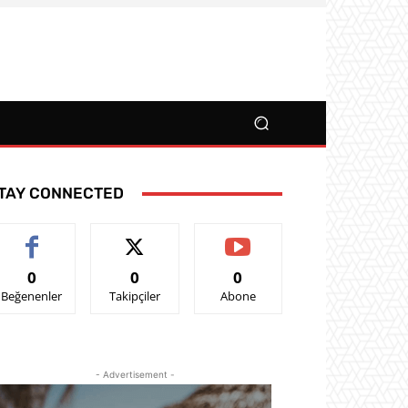
TAY CONNECTED
0
0
0
Beğenenler
Takipçiler
Abone
- Advertisement -