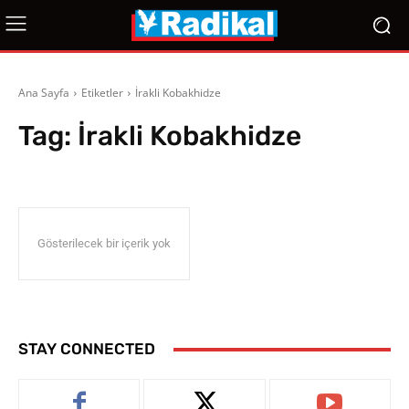
Ana Sayfa
Etiketler
İrakli Kobakhidze
Tag:
İrakli Kobakhidze
Gösterilecek bir içerik yok
STAY CONNECTED