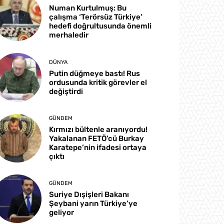
Numan Kurtulmuş: Bu
çalışma ‘Terörsüz Türkiye’
hedefi doğrultusunda önemli
merhaledir
DÜNYA
Putin düğmeye bastı! Rus
ordusunda kritik görevler el
değiştirdi
GÜNDEM
Kırmızı bültenle aranıyordu!
Yakalanan FETÖ’cü Burkay
Karatepe’nin ifadesi ortaya
çıktı
GÜNDEM
Suriye Dışişleri Bakanı
Şeybani yarın Türkiye’ye
geliyor