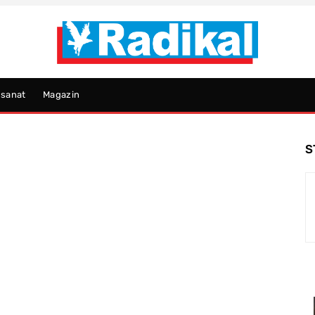
psanat
Magazin
S