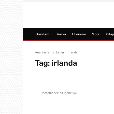
Gündem
Dünya
Ekonomi
Spor
Kita
Ana Sayfa
Etiketler
Irlanda
Tag:
irlanda
Gösterilecek bir içerik yok