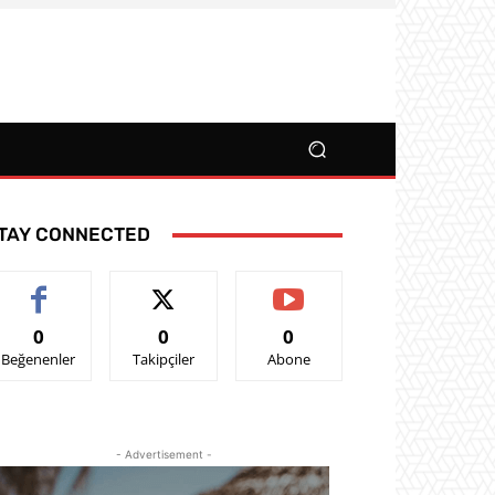
TAY CONNECTED
0
0
0
Beğenenler
Takipçiler
Abone
- Advertisement -