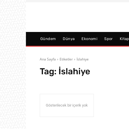
Gündem
Dünya
Ekonomi
Spor
Kita
Ana Sayfa
Etiketler
İslahiye
Tag:
İslahiye
Gösterilecek bir içerik yok