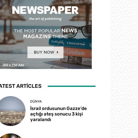
ATEST ARTICLES
DÜNYA
İsrail ordusunun Gazze’de
açtığı ateş sonucu 3 kişi
yaralandı