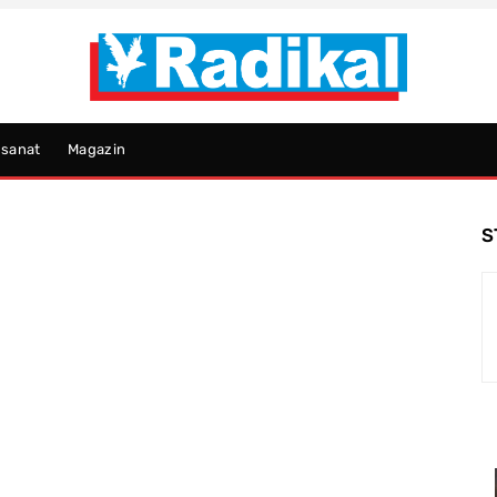
psanat
Magazin
S