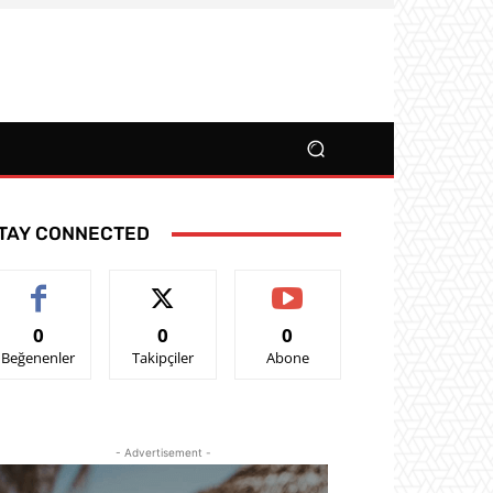
TAY CONNECTED
0
0
0
Beğenenler
Takipçiler
Abone
- Advertisement -