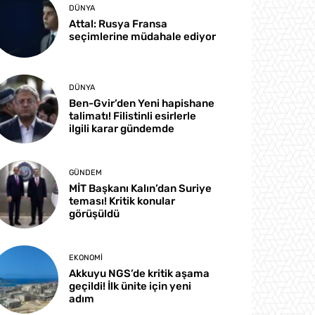
DÜNYA
Attal: Rusya Fransa
seçimlerine müdahale ediyor
DÜNYA
Ben-Gvir’den Yeni hapishane
talimatı! Filistinli esirlerle
ilgili karar gündemde
GÜNDEM
MİT Başkanı Kalın’dan Suriye
teması! Kritik konular
görüşüldü
EKONOMI
Akkuyu NGS’de kritik aşama
geçildi! İlk ünite için yeni
adım