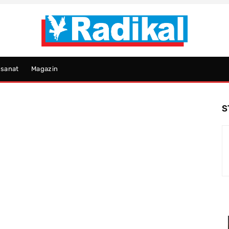
psanat
Magazin
S