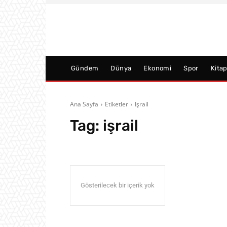
Gündem
Dünya
Ekonomi
Spor
Kita
Ana Sayfa
Etiketler
Işrail
Tag:
işrail
Gösterilecek bir içerik yok