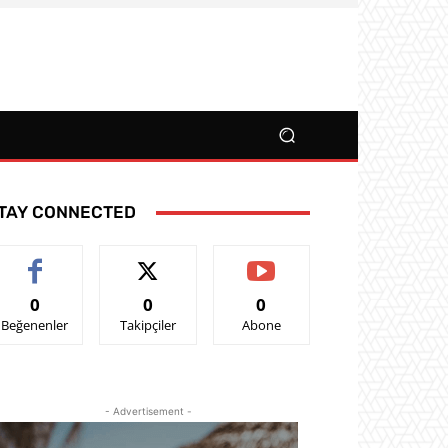
TAY CONNECTED
0
0
0
Beğenenler
Takipçiler
Abone
- Advertisement -