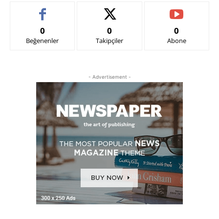
0
0
0
Beğenenler
Takipçiler
Abone
- Advertisement -