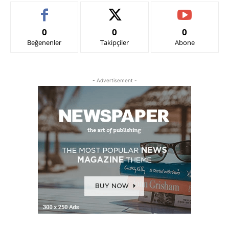
0
0
0
Beğenenler
Takipçiler
Abone
- Advertisement -