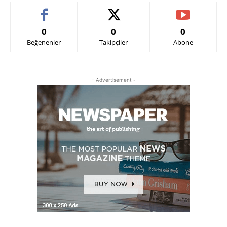
0
0
0
Beğenenler
Takipçiler
Abone
- Advertisement -