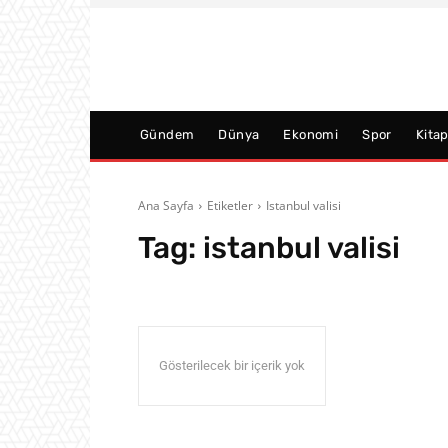
Gündem
Dünya
Ekonomi
Spor
Kita
Ana Sayfa
Etiketler
Istanbul valisi
Tag:
istanbul valisi
Gösterilecek bir içerik yok