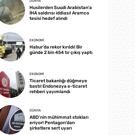
DÜNYA
Husilerden Suudi Arabistan’a
İHA saldırısı iddiası! Aramco
tesisi hedef alındı
EKONOMI
Habur’da rekor kırıldı! Bir
günde 2 bin 454 tır çıkış yaptı
EKONOMI
Ticaret bakanlığı düğmeye
bastı! Endonezya e-ticaret
rehberi yayımlandı
DÜNYA
ABD’nin mühimmat stokları
eriyor! Pentagon’dan
şirketlere sert uyarı