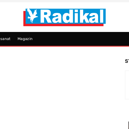
psanat
Magazin
S