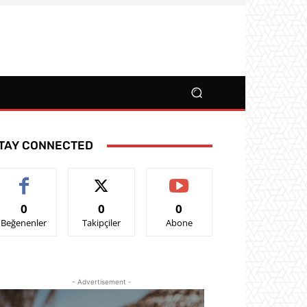
TAY CONNECTED
0
0
0
Beğenenler
Takipçiler
Abone
- Advertisement -