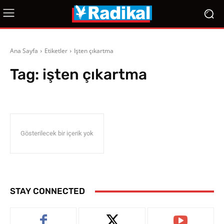
Ana Sayfa
Etiketler
Işten çıkartma
Tag:
işten çıkartma
Gösterilecek bir içerik yok
STAY CONNECTED