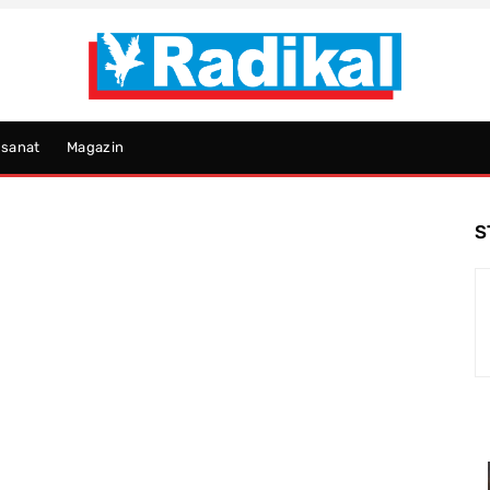
psanat
Magazin
S