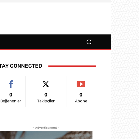
TAY CONNECTED
0
0
0
Beğenenler
Takipçiler
Abone
- Advertisement -