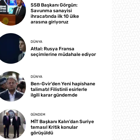
SSB Başkanı Görgün:
Savunma sanayisi
ihracatında ilk 10 ülke
arasına giriyoruz
DÜNYA
Attal: Rusya Fransa
seçimlerine müdahale ediyor
DÜNYA
Ben-Gvir’den Yeni hapishane
talimatı! Filistinli esirlerle
ilgili karar gündemde
GÜNDEM
MİT Başkanı Kalın’dan Suriye
teması! Kritik konular
görüşüldü