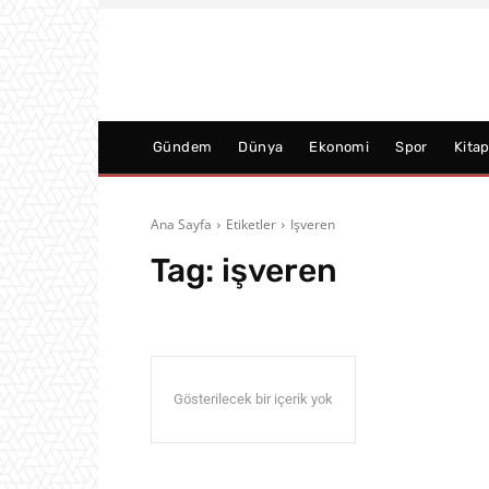
Gündem
Dünya
Ekonomi
Spor
Kita
Ana Sayfa
Etiketler
Işveren
Tag:
işveren
Gösterilecek bir içerik yok